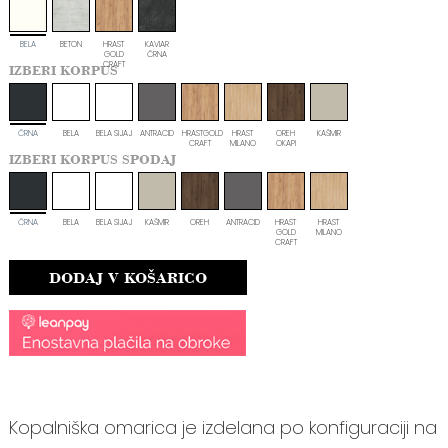
BELA
BETON
HRAST
KAVIAR
GOLD
ČRNA
CRAFT
IZBERI KORPUS
ČRNA
BELA
BELA SIJAJ
ANTRACID
HRASTGOLD
HRAST
OREH
KAŠMIR
CRAFT
MILANO
OKAPI
IZBERI KORPUS SPODAJ
ČRNA
BELA
BELA SIJAJ
KAŠMIR
OREH
ANTRACID
HRAST
HRAST
GOLD
MILANO
CRAFT
DODAJ V KOŠARICO
Kopalniška omarica je izdelana po konfiguraciji na