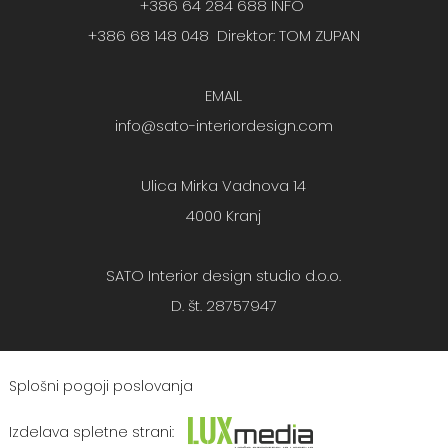
+386 64 284 688 INFO
+386 68 148 048 Direktor: TOM ZUPAN
EMAIL
info@sato-interiordesign.com
Ulica Mirka Vadnova 14
4000 Kranj
SATO Interior design studio d.o.o.
D. št. 28757947
Splošni pogoji poslovanja
Izdelava spletne strani
: