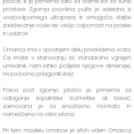
plošče, ki je primerna tako za vlažne kot za suhe
prostore. Zgornja površina pulta je izdelana iz
vodoodpornega ultrapasa, ki omogoča daljše
zadrževanje vode ter večjo odpornost na praske
in udarce.
Omarica ima v spodnjem delu predvidena vrata.
Če imate v stanovanju že standardno vgrajen
umivalnik, nam lahko pošljete njegove dimenzije,
mi pa bomo prilagodili izrez.
Polica pod zgornjo ploščo je primerna za
odlaganje kopalniške kozmetike ali brisač,
zasnovana je za enostavno montažo in
nameščena na višini sifona.
Pri tem modelu omarice je sifon viden. Omarica