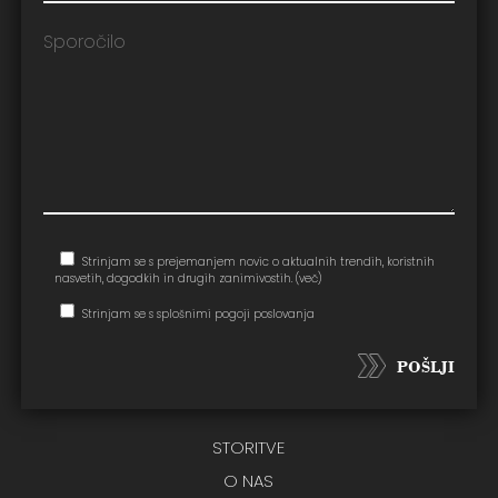
Strinjam se s prejemanjem novic o aktualnih trendih, koristnih
nasvetih, dogodkih in drugih zanimivostih.
(več)
Strinjam se s splošnimi pogoji poslovanja
POŠLJI
STORITVE
O NAS