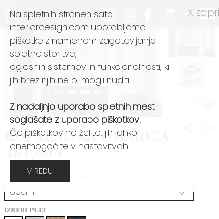
X zapri
Na spletnih straneh sato-
0
interiordesign.com uporabljamo
piškotke z namenom zagotavljanja
spletne storitve,
oglasnih sistemov in funkcionalnosti, ki
jih brez njih ne bi mogli nuditi.
Z nadaljnjo uporabo spletnih mest
soglašate z uporabo piškotkov.
<
>
Če piškotkov ne želite, jih lahko
KOPALNIŠKA OMARICA
onemogočite v nastavitvah.
461,99 €
V REDU
IZBERITE ŽELJENO DOLŽINO
IZBERI PULT