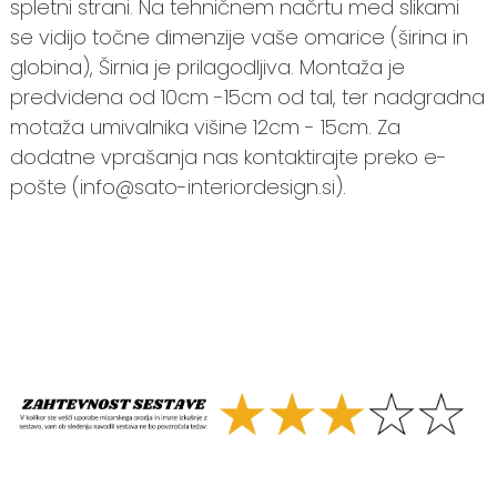
spletni strani. Na tehničnem načrtu med slikami
se vidijo točne dimenzije vaše omarice (širina in
globina), Širnia je prilagodljiva. Montaža je
predvidena od 10cm -15cm od tal, ter nadgradna
motaža umivalnika višine 12cm - 15cm. Za
dodatne vprašanja nas kontaktirajte preko e-
pošte (info@sato-interiordesign.si).