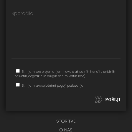
Strinjam se s prejemanjem novic o aktualnih trendih, koristnih
nasvetih, dogodkih in drugih zanimivostih.
(več)
Strinjam se s splošnimi pogoji poslovanja
POŠLJI
STORITVE
O NAS