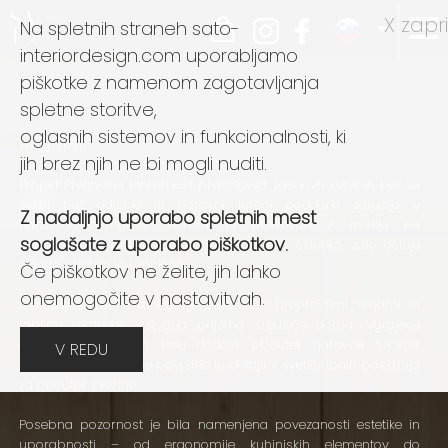
X zapri
Na spletnih straneh sato-
0
interiordesign.com uporabljamo
piškotke z namenom zagotavljanja
spletne storitve,
oglasnih sistemov in funkcionalnosti, ki
Kranj, 2025
jih brez njih ne bi mogli nuditi.
Projekt Prefinjena lahkotnost predstavlja zasnovo kuhinje, kjer se
svetli bež odtenki in naravni leseni poudarki združijo v
Z nadaljnjo uporabo spletnih mest
harmonično celoto. Prostor je oblikovan z mislijo na
soglašate z uporabo piškotkov.
minimalizem, funkcionalnost in brezčasno estetiko, zato deluje
odprto, zračno in umirjeno.
Če piškotkov ne želite, jih lahko
onemogočite v nastavitvah.
Osrednji element kuhinje je otok, ki s preprostimi linijami in
toplimi materiali ustvarja prijetno središče doma. Vgrajene
omarice v svetlem lesu dodajo občutek naravne topline,
V REDU
medtem ko nevtralne površine in detajli v svetlih tonih poskrbijo
za občutek svežine.
Posebna pozornost je bila namenjena povezanosti estetike in
uporabnosti – od ergonomije kuhinjskih elementov do