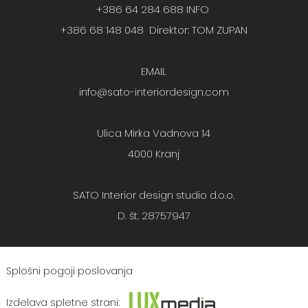
+386 64 284 688 INFO
+386 68 148 048 Direktor: TOM ZUPAN
EMAIL
info@sato-interiordesign.com
Ulica Mirka Vadnova 14
4000 Kranj
SATO Interior design studio d.o.o.
D. št. 28757947
Splošni pogoji poslovanja
Izdelava spletne strani
: