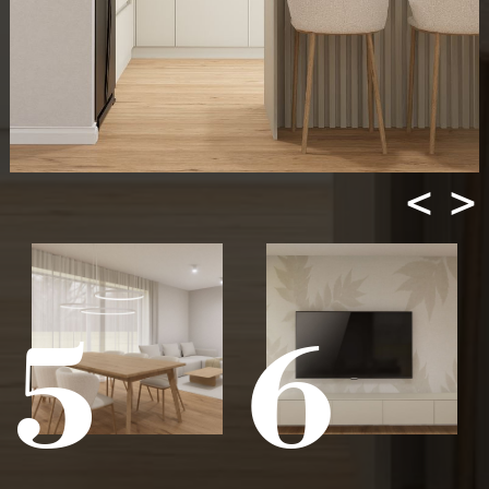
<
>
3
4